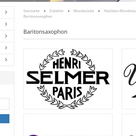
»
»
»
Startseite
Zubehör
Mundstücke
Holzblas-Mundstü
Baritonsaxophon
Baritonsaxophon