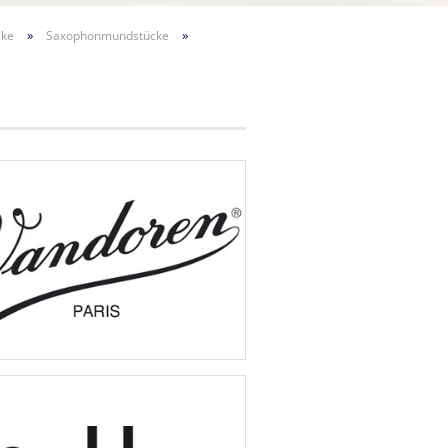
»
»
cke
Saxophonmundstücke