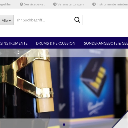
gefilm
Servicepaket
Veranstaltungen
Instrumente mieten
Ihr
Alle
Suchbegriff...
ASINSTRUMENTE
DRUMS & PERCUSSION
SONDERANGEBOTE & GE