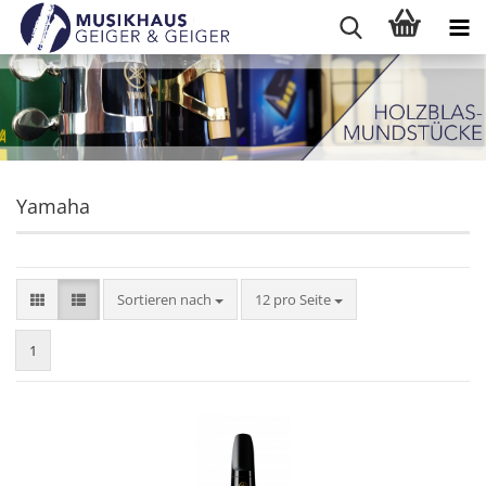
Yamaha
Sortieren nach
pro Seite
Sortieren nach
12 pro Seite
1