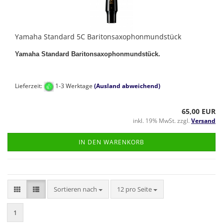
Yamaha Standard 5C Baritonsaxophonmundstück
Yamaha Standard Baritonsaxophonmundstück
.
Lieferzeit:
1-3 Werktage
(Ausland abweichend)
65,00 EUR
inkl. 19% MwSt. zzgl.
Versand
IN DEN WARENKORB
Sortieren nach
pro Seite
Sortieren nach
12 pro Seite
1