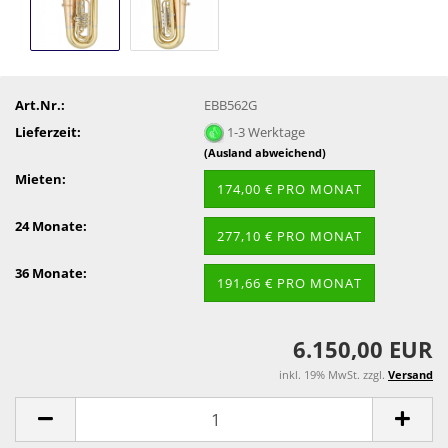
Art.Nr.:
EBB562G
Lieferzeit:
1-3 Werktage
(Ausland abweichend)
Mieten:
174,00 € PRO MONAT
24 Monate:
277,10 € PRO MONAT
36 Monate:
191,66 € PRO MONAT
6.150,00 EUR
inkl. 19% MwSt. zzgl.
Versand