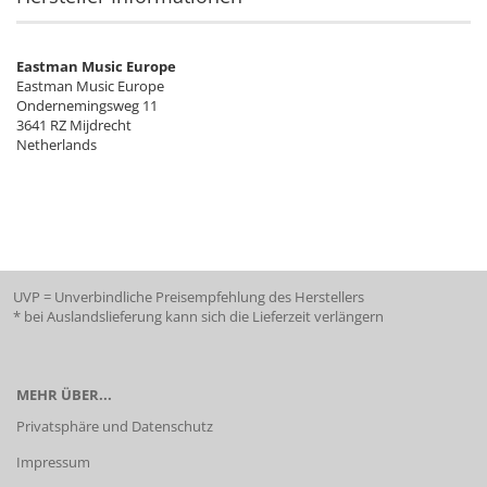
Eastman Music Europe
Eastman Music Europe
Ondernemingsweg 11
3641 RZ Mijdrecht
Netherlands
UVP = Unverbindliche Preisempfehlung des Herstellers
* bei Auslandslieferung kann sich die Lieferzeit verlängern
MEHR ÜBER...
Privatsphäre und Datenschutz
Impressum