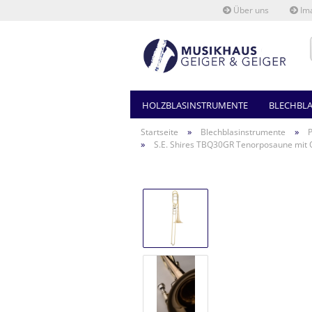
Über uns
Ima
HOLZBLASINSTRUMENTE
BLECHBL
»
»
Startseite
Blechblasinstrumente
»
S.E. Shires TBQ30GR Tenorposaune mit Q