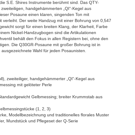
 die S.E. Shires Instrumente berühmt sind. Das QTY-
n, zweiteiligen, handgehämmerten „QI“-Kegel aus
dieser Posaune einen klaren, singenden Ton mit
t verleiht. Der weite Handzug mit einer Bohrung von 0,547
icht sorgt für einen breiten Klang, der Klarheit, Farbe
 einem Nickel-Handzugbogen sind die Artikulationen
hventil behält den Fokus in allen Registern bei, ohne den
chtigen. Die Q30GR-Posaune mit großer Bohrung ist in
 ausgezeichnete Wahl für jeden Posaunisten.
), zweiteiliger, handgehämmerter „QI“-Kegel aus
essing mit gelöteter Perle
 Standardgewicht Gelbmessing; breiter Krummstab aus
elbmessingstücke (1, 2, 3)
rke, Modellbezeichnung und traditionelles florales Muster
er, Mundstück und Pflegeset der Q-Serie