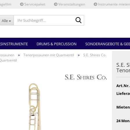
gefilm
Servicepaket
Veranstaltungen
Instrumente mieten
Ihr
Alle
Suchbegriff...
ASINSTRUMENTE
DRUMS & PERCUSSION
SONDERANGEBOTE & GE
»
»
Posaunen
Tenorposaunen mit Quartventil
S.E. Shires Co.
uartventil
S.E. 
Tenor
Art.Nr.
Lieferz
Mieten
24 Mon