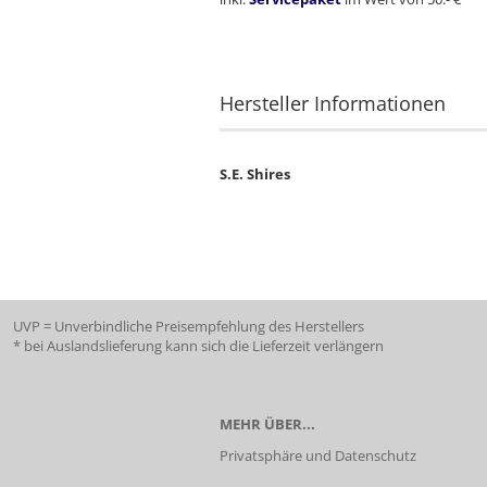
Hersteller Informationen
S.E. Shires
UVP = Unverbindliche Preisempfehlung des Herstellers
* bei Auslandslieferung kann sich die Lieferzeit verlängern
MEHR ÜBER...
Privatsphäre und Datenschutz