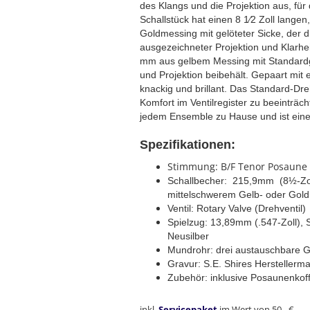
des Klangs und die Projektion aus, für
Schallstück hat einen 8 1⁄2 Zoll lange
Goldmessing mit gelöteter Sicke, der 
ausgezeichneter Projektion und Klarhei
mm aus gelbem Messing mit Standardgew
und Projektion beibehält. Gepaart mit
knackig und brillant. Das Standard-Dre
Komfort im Ventilregister zu beeinträ
jedem Ensemble zu Hause und ist eine
Spezifikationen:
Stimmung: B/F Tenor Posaune
Schallbecher: 215,9mm (8½-Zoll
mittelschwerem Gelb- oder Goldm
Ventil: Rotary Valve (Drehventil)
Spielzug: 13,89mm (.547-Zoll),
Neusilber
Mundrohr: drei austauschbare G
Gravur: S.E. Shires Herstellerma
Zubehör: inklusive Posaunenkoff
inkl.
Servicepaket
im Wert von 50.- €