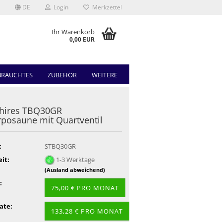
DE
Login
Merkzettel
Ihr Warenkorb
0,00 EUR
BRAUCHTES
ZUBEHÖR
WEITERE
Shires TBQ30GR
posaune mit Quartventil
:
STBQ30GR
eit:
1-3 Werktage
(Ausland abweichend)
:
75,00 € PRO MONAT
ate:
133,28 € PRO MONAT