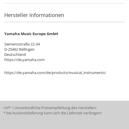
Hersteller Informationen
Yamaha Music Europe GmbH
Siemensstraße 22-34
D-25462 Rellingen
Deutschland
https://de.yamaha.com
https://de.yamaha.com/de/products/musical_instruments/
UVP = Unverbindliche Preisempfehlung des Herstellers
* bei Auslandslieferung kann sich die Lieferzeit verlängern