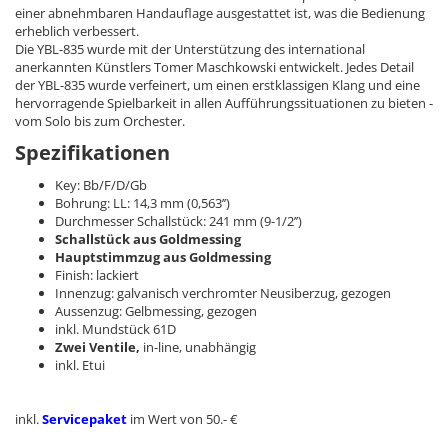
einer abnehmbaren Handauflage ausgestattet ist, was die Bedienung
erheblich verbessert.
Die YBL-835 wurde mit der Unterstützung des international
anerkannten Künstlers Tomer Maschkowski entwickelt. Jedes Detail
der YBL-835 wurde verfeinert, um einen erstklassigen Klang und eine
hervorragende Spielbarkeit in allen Aufführungssituationen zu bieten -
vom Solo bis zum Orchester.
Spezifikationen
Key: Bb/F/D/Gb
Bohrung: LL: 14,3 mm (0,563’’)
Durchmesser Schallstück: 241 mm (9-1/2’’)
Schallstück aus Goldmessing
Hauptstimmzug aus Goldmessing
Finish: lackiert
Innenzug: galvanisch verchromter Neusiberzug, gezogen
Aussenzug: Gelbmessing, gezogen
inkl. Mundstück 61D
Zwei Ventile,
in-line, unabhängig
inkl. Etui
inkl.
Servicepaket
im Wert von 50.- €