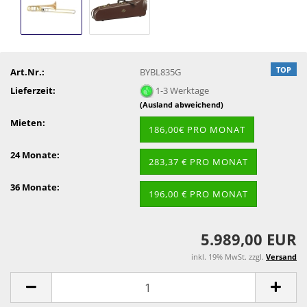
TOP
Art.Nr.:
BYBL835G
Lieferzeit:
1-3 Werktage
(Ausland abweichend)
Mieten:
186,00€ PRO MONAT
24 Monate:
283,37 € PRO MONAT
36 Monate:
196,00 € PRO MONAT
5.989,00 EUR
inkl. 19% MwSt. zzgl.
Versand