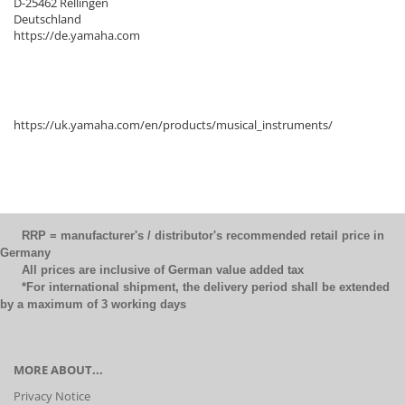
D-25462 Rellingen
Deutschland
https://de.yamaha.com
https://uk.yamaha.com/en/products/musical_instruments/
RRP = manufacturer's / distributor's recommended retail price in
Germany
All prices are inclusive of German value added tax
*For international shipment, the delivery period shall be extended
by a maximum of 3 working days
MORE ABOUT...
Privacy Notice