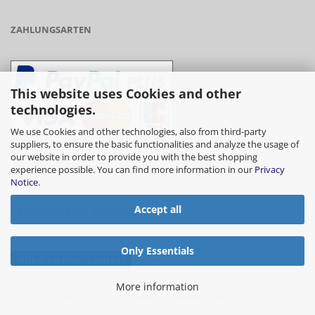
ZAHLUNGSARTEN
This website uses Cookies and other
technologies.
We use Cookies and other technologies, also from third-party
suppliers, to ensure the basic functionalities and analyze the usage of
our website in order to provide you with the best shopping
- Vorkasse/Überweisung
experience possible. You can find more information in our
Privacy
Notice
.
Accept all
- Barzahlung bei Abholung
Only Essentials
Withdraw from contract
More information
Shopping Cart Software
by Gambio.com © 2026