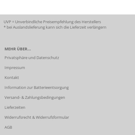
UVP = Unverbindliche Preisempfehlung des Herstellers
* bei Auslandslieferung kann sich die Lieferzeit verlängern
MEHR ÜBER...
Privatsphäre und Datenschutz
Impressum
Kontakt
Information zur Batterieentsorgung
Versand- & Zahlungsbedingungen
Lieferzeiten
Widerrufsrecht & Widerrufsformular
AGB