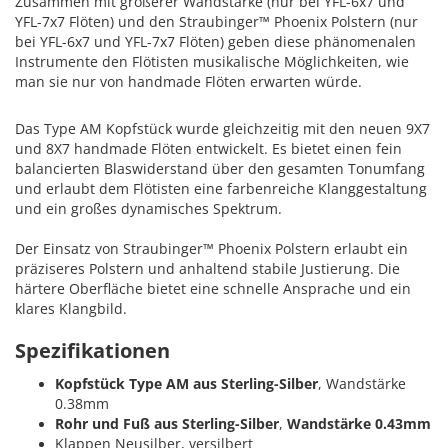
Zusammen mit größerer Wandstärke (nur bei YFL-6x7 und
YFL-7x7 Flöten) und den Straubinger™ Phoenix Polstern (nur
bei YFL-6x7 und YFL-7x7 Flöten) geben diese phänomenalen
Instrumente den Flötisten musikalische Möglichkeiten, wie
man sie nur von handmade Flöten erwarten würde.
Das Type AM Kopfstück wurde gleichzeitig mit den neuen 9X7
und 8X7 handmade Flöten entwickelt. Es bietet einen fein
balancierten Blaswiderstand über den gesamten Tonumfang
und erlaubt dem Flötisten eine farbenreiche Klanggestaltung
und ein großes dynamisches Spektrum.
Der Einsatz von Straubinger™ Phoenix Polstern erlaubt ein
präziseres Polstern und anhaltend stabile Justierung. Die
härtere Oberfläche bietet eine schnelle Ansprache und ein
klares Klangbild.
Spezifikationen
Kopfstück Type AM aus Sterling-Silber
, Wandstärke
0.38mm
Rohr und Fuß aus Sterling-Silber
,
Wandstärke 0.43mm
Klappen Neusilber, versilbert