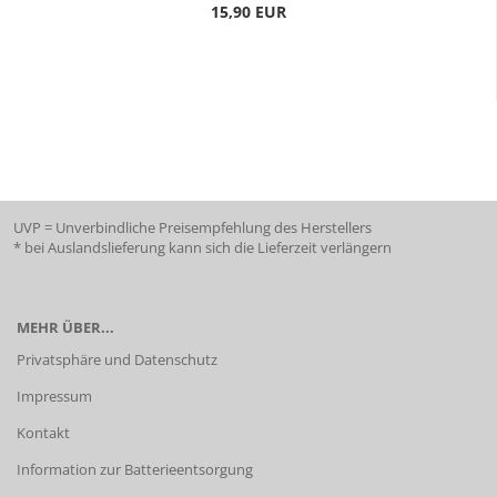
15,90 EUR
UVP = Unverbindliche Preisempfehlung des Herstellers
* bei Auslandslieferung kann sich die Lieferzeit verlängern
MEHR ÜBER...
Privatsphäre und Datenschutz
Impressum
Kontakt
Information zur Batterieentsorgung